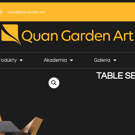
sales@quangarden.art
rodukty
Akademia
Galeria
TABLE SE