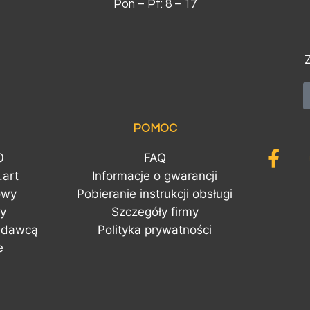
Pon – Pt: 8 – 17
POMOC
0
FAQ
art
Informacje o gwarancji
owy
Pobieranie instrukcji obsługi
y
Szczegóły firmy
zedawcą
Polityka prywatności
e